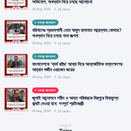
অভিযোগ, অবস্থান নিয়ে চলছে আলোচনা
06 Aug, 2026
28 views
সমগ্র বাংলাদেশ
বরিশালের প্রভাবশালী নেতা আবুল হাসানাত আব্দুল্লাহ কোথায়?
অবস্থান নিয়ে চলছে নানা জল্পনা
06 Aug, 2026
32 views
সমগ্র বাংলাদেশ
বাংলাদেশকে ‘ব্যর্থ রাষ্ট্র’ আখ্যা দিয়ে আন্তর্জাতিক হস্তক্ষেপের
আহ্বান সজীব ওয়াজেদ জয়ের
06 Aug, 2026
25 views
সমগ্র বাংলাদেশ
জুলাই আন্দোলনে শহীদ ও আহত পরিবারকে মিরপুরে বিনামূল্যে
ফ্ল্যাট দেওয়া হবে: গণপূর্ত প্রতিমন্ত্রী
06 Aug, 2026
29 views