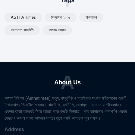
T
Tags
ASTHA Times
বিশ্বকাপ ২০২৬
বাংলাদেশ
বাংলাদেশ রাজনীতি
তারেক রহমান
A
About Us
আস্থা টাইমস (Asthatimes) সত্য, বস্তুনিষ্ঠ ও যাচাইকৃত সংবাদ পরিবেশনের একটি
নির্ভরযোগ্য ডিজিটাল মাধ্যম। রাজনীতি, অর্থনীতি, খেলাধুলা, বিনোদন ও জীবনধারার
একদম তাজা আপডেট নিয়ে আমরা কাজ করছি দিনরাত। খবর জানানোর পাশাপাশি খবরের
পেছনের আসল সত্য আপনার সামনে তুলে ধরাই আমাদের মূল লক্ষ্য।
Address