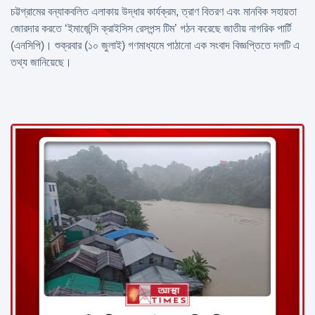
চট্টগ্রামের বন্যাকবলিত এলাকায় উদ্ধার কার্যক্রম, ত্রাণ বিতরণ এবং মানবিক সহায়তা
জোরদার করতে ‘ইমার্জেন্সি ক্রাইসিস রেসপন্স টিম’ গঠন করেছে জাতীয় নাগরিক পার্টি
(এনসিপি)। শুক্রবার (১০ জুলাই) গণমাধ্যমে পাঠানো এক সংবাদ বিজ্ঞপ্তিতে দলটি এ
তথ্য জানিয়েছে।