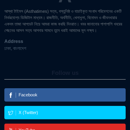
আস্থা টাইমস (Asthatimes) সত্য, বস্তুনিষ্ঠ ও যাচাইকৃত সংবাদ পরিবেশনের একটি
নির্ভরযোগ্য ডিজিটাল মাধ্যম। রাজনীতি, অর্থনীতি, খেলাধুলা, বিনোদন ও জীবনধারার
একদম তাজা আপডেট নিয়ে আমরা কাজ করছি দিনরাত। খবর জানানোর পাশাপাশি খবরের
পেছনের আসল সত্য আপনার সামনে তুলে ধরাই আমাদের মূল লক্ষ্য।
Address
ঢাকা, বাংলাদেশ
Follow us
Facebook
X (Twitter)