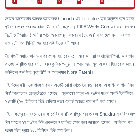
উত্তর আমেরিকার আরেক আয়োজক Canada-এর Toronto শহরে অনুষ্ঠিত হতে যাচ্ছে
ফুটবল বিশ্বকাপের জমকালো উদ্বোধনী অনুষ্ঠান। FIFA World Cup-এর অংশ হিসেবে
টরন্টো স্টেডিয়ামে (স্থানীয় আয়োজক ভেন্যু) শুক্রবার (১২ জুন) বাংলাদেশ সময় দিবাগত
রাত ১১টা ৩০ মিনিটে শুরু হবে এই উদ্বোধনী আসর।
উদ্বোধনী ম্যাচে কানাডার প্রতিপক্ষ হিসেবে মাঠে নামবে বসনিয়া ও হার্জেগোভিনা, আর তার
আগেই অনুষ্ঠিত হবে বর্ণাঢ্য সাংস্কৃতিক অনুষ্ঠান। আয়োজনে মূল আকর্ষণ হিসেবে থাকছেন
বলিউডের জনপ্রিয় নৃত্যশিল্পী ও পারফরমার Nora Fatehi।
এই উদ্বোধনী মঞ্চে পারফর্ম করার আগেই নোরা ফাতেহির নতুন ফিফা অফিশিয়াল গান ‘সির
সির’ আলোচনার কেন্দ্রবিন্দুতে এসেছে। প্রকাশের মাত্র ২৪ ঘণ্টার মধ্যে গানটি ইউটিউবে
২ কোটি (২০ মিলিয়ন) ভিউ ছাড়িয়ে নতুন রেকর্ড গড়েছে বলে দাবি করা হচ্ছে।
এই সাফল্যের মাধ্যমে নোরা ফাতেহির গানটি জনপ্রিয় পপ তারকা Shakira-এর বিশ্বকাপ
থিম সংয়ের ২৪ ঘণ্টার ভিউ রেকর্ডকেও ছাড়িয়ে গেছে বলে জানানো হয়েছে। শাকিরার গান
প্রথম দিনে প্রায় ৮.২ মিলিয়ন ভিউ পেয়েছিল।