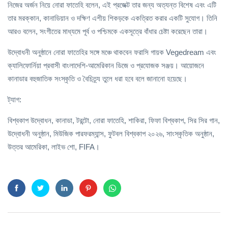
নিজের অর্জন নিয়ে নোরা ফাতেহি বলেন, এই প্রজেক্ট তার জন্য অত্যন্ত বিশেষ এবং এটি
তার মরক্কান, কানাডিয়ান ও দক্ষিণ এশীয় শিকড়কে একত্রিত করার একটি সুযোগ। তিনি
আরও বলেন, সংগীতের মাধ্যমে পূর্ব ও পশ্চিমকে একসূত্রে বাঁধার চেষ্টা করেছেন তারা।
উদ্বোধনী অনুষ্ঠানে নোরা ফাতেহির সঙ্গে মঞ্চে থাকবেন ফরাসি গায়ক Vegedream এবং
ক্যালিফোর্নিয়া প্রবাসী বাংলাদেশি-আমেরিকান ডিজে ও প্রযোজক সঞ্জয়। আয়োজনে
কানাডার বহুজাতিক সংস্কৃতি ও বৈচিত্র্য তুলে ধরা হবে বলে জানানো হয়েছে।
ট্যাগ:
বিশ্বকাপ উদ্বোধন, কানাডা, টরন্টো, নোরা ফাতেহি, শাকিরা, ফিফা বিশ্বকাপ, সির সির গান,
উদ্বোধনী অনুষ্ঠান, মিউজিক পারফরম্যান্স, ফুটবল বিশ্বকাপ ২০২৬, সাংস্কৃতিক অনুষ্ঠান,
উত্তর আমেরিকা, লাইভ শো, FIFA।