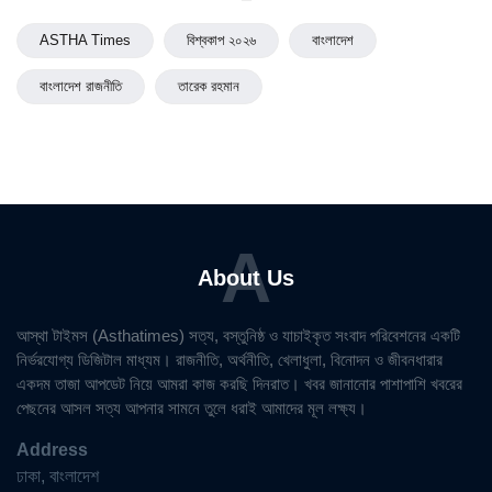
ASTHA Times
বিশ্বকাপ ২০২৬
বাংলাদেশ
বাংলাদেশ রাজনীতি
তারেক রহমান
A
About Us
আস্থা টাইমস (Asthatimes) সত্য, বস্তুনিষ্ঠ ও যাচাইকৃত সংবাদ পরিবেশনের একটি
নির্ভরযোগ্য ডিজিটাল মাধ্যম। রাজনীতি, অর্থনীতি, খেলাধুলা, বিনোদন ও জীবনধারার
একদম তাজা আপডেট নিয়ে আমরা কাজ করছি দিনরাত। খবর জানানোর পাশাপাশি খবরের
পেছনের আসল সত্য আপনার সামনে তুলে ধরাই আমাদের মূল লক্ষ্য।
Address
ঢাকা, বাংলাদেশ