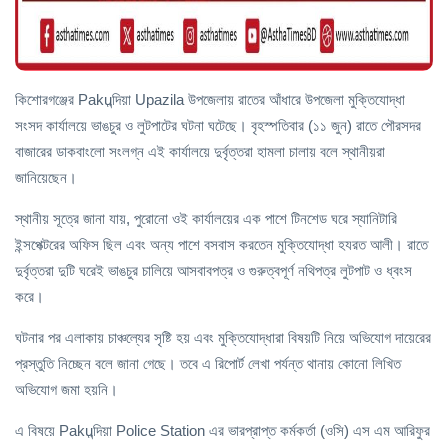
কিশোরগঞ্জের Pakuন্দিয়া Upazila উপজেলায় রাতের আঁধারে উপজেলা মুক্তিযোদ্ধা
সংসদ কার্যালয়ে ভাঙচুর ও লুটপাটের ঘটনা ঘটেছে। বৃহস্পতিবার (১১ জুন) রাতে পৌরসদর
বাজারের ডাকবাংলো সংলগ্ন এই কার্যালয়ে দুর্বৃত্তরা হামলা চালায় বলে স্থানীয়রা
জানিয়েছেন।
স্থানীয় সূত্রে জানা যায়, পুরোনো ওই কার্যালয়ের এক পাশে টিনশেড ঘরে স্যানিটারি
ইন্সপেক্টরের অফিস ছিল এবং অন্য পাশে বসবাস করতেন মুক্তিযোদ্ধা হযরত আলী। রাতে
দুর্বৃত্তরা দুটি ঘরেই ভাঙচুর চালিয়ে আসবাবপত্র ও গুরুত্বপূর্ণ নথিপত্র লুটপাট ও ধ্বংস
করে।
ঘটনার পর এলাকায় চাঞ্চল্যের সৃষ্টি হয় এবং মুক্তিযোদ্ধারা বিষয়টি নিয়ে অভিযোগ দায়েরের
প্রস্তুতি নিচ্ছেন বলে জানা গেছে। তবে এ রিপোর্ট লেখা পর্যন্ত থানায় কোনো লিখিত
অভিযোগ জমা হয়নি।
এ বিষয়ে Pakuন্দিয়া Police Station এর ভারপ্রাপ্ত কর্মকর্তা (ওসি) এস এম আরিফুর