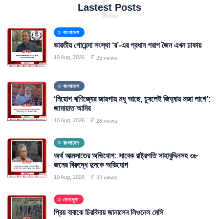
L
Lastest Posts
বাংলাদেশ
ভারতীয় গোয়েন্দা সংস্থা ‘র’-এর প্রধান পরাগ জৈন এখন ঢাকায়
10 Aug, 2026
25 views
বাংলাদেশ
‘নিয়োগ বাণিজ্যের জায়গায় মধু আছে, চুষলেই জিহ্বায় মজা লাগে’:
জামায়াত আমির
10 Aug, 2026
28 views
বাংলাদেশ
অর্থ আত্মসাতের অভিযোগ: সাবেক রাষ্ট্রপতি সাহাবুদ্দিনসহ ৩৮
জনের বিরুদ্ধে দুদকে অভিযোগ
10 Aug, 2026
33 views
খেলাধুলা
প্রিয় বাবাকে চিরবিদায় জানালেন লিওনেল মেসি