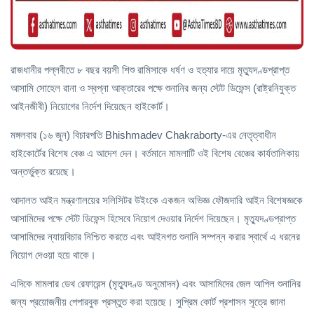
রাজধানীর পল্লবীতে ৮ বছর বয়সী শিশু রামিসাকে ধর্ষণ ও হত্যার দায়ে মৃত্যুদণ্ডপ্রাপ্ত
আসামি সোহেল রানা ও স্বপ্না আক্তারের পক্ষে শুনানির জন্য স্টেট ডিফেন্স (রাষ্ট্রনিযুক্ত
আইনজীবী) নিয়োগের নির্দেশ দিয়েছেন হাইকোর্ট।
মঙ্গলবার (১৬ জুন) বিচারপতি Bhishmadev Chakraborty-এর নেতৃত্বাধীন
হাইকোর্টের বিশেষ বেঞ্চ এ আদেশ দেন। বর্তমানে মামলাটি ওই বিশেষ বেঞ্চের কার্যতালিকায়
অন্তর্ভুক্ত রয়েছে।
আদালত আইন মন্ত্রণালয়ের সলিসিটর উইংকে একজন অভিজ্ঞ ফৌজদারি আইন বিশেষজ্ঞকে
আসামিদের পক্ষে স্টেট ডিফেন্স হিসেবে নিয়োগ দেওয়ার নির্দেশ দিয়েছেন। মৃত্যুদণ্ডপ্রাপ্ত
আসামিদের ন্যায়বিচার নিশ্চিত করতে এবং আইনগত শুনানি সম্পন্ন করার স্বার্থে এ ধরনের
নিয়োগ দেওয়া হয়ে থাকে।
এদিকে মামলার ডেথ রেফারেন্স (মৃত্যুদণ্ড অনুমোদন) এবং আসামিদের জেল আপিল শুনানির
জন্য প্রয়োজনীয় পেপারবুক প্রস্তুত করা হয়েছে। সুপ্রিম কোর্ট প্রশাসন সূত্রে জানা