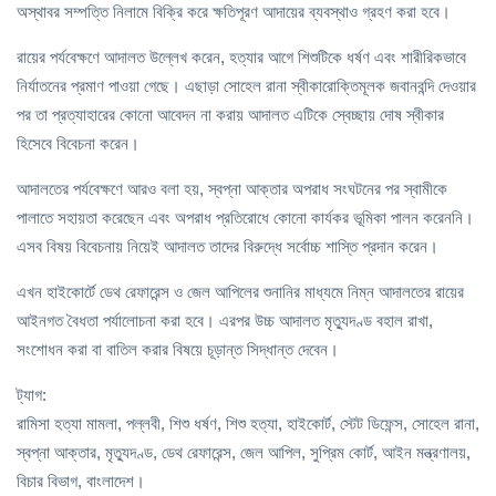
অস্থাবর সম্পত্তি নিলামে বিক্রি করে ক্ষতিপূরণ আদায়ের ব্যবস্থাও গ্রহণ করা হবে।
রায়ের পর্যবেক্ষণে আদালত উল্লেখ করেন, হত্যার আগে শিশুটিকে ধর্ষণ এবং শারীরিকভাবে
নির্যাতনের প্রমাণ পাওয়া গেছে। এছাড়া সোহেল রানা স্বীকারোক্তিমূলক জবানবন্দি দেওয়ার
পর তা প্রত্যাহারের কোনো আবেদন না করায় আদালত এটিকে স্বেচ্ছায় দোষ স্বীকার
হিসেবে বিবেচনা করেন।
আদালতের পর্যবেক্ষণে আরও বলা হয়, স্বপ্না আক্তার অপরাধ সংঘটনের পর স্বামীকে
পালাতে সহায়তা করেছেন এবং অপরাধ প্রতিরোধে কোনো কার্যকর ভূমিকা পালন করেননি।
এসব বিষয় বিবেচনায় নিয়েই আদালত তাদের বিরুদ্ধে সর্বোচ্চ শাস্তি প্রদান করেন।
এখন হাইকোর্টে ডেথ রেফারেন্স ও জেল আপিলের শুনানির মাধ্যমে নিম্ন আদালতের রায়ের
আইনগত বৈধতা পর্যালোচনা করা হবে। এরপর উচ্চ আদালত মৃত্যুদণ্ড বহাল রাখা,
সংশোধন করা বা বাতিল করার বিষয়ে চূড়ান্ত সিদ্ধান্ত দেবেন।
ট্যাগ:
রামিসা হত্যা মামলা, পল্লবী, শিশু ধর্ষণ, শিশু হত্যা, হাইকোর্ট, স্টেট ডিফেন্স, সোহেল রানা,
স্বপ্না আক্তার, মৃত্যুদণ্ড, ডেথ রেফারেন্স, জেল আপিল, সুপ্রিম কোর্ট, আইন মন্ত্রণালয়,
বিচার বিভাগ, বাংলাদেশ।