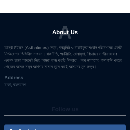
A
About Us
আস্থা টাইমস (Asthatimes) সত্য, বস্তুনিষ্ঠ ও যাচাইকৃত সংবাদ পরিবেশনের একটি
নির্ভরযোগ্য ডিজিটাল মাধ্যম। রাজনীতি, অর্থনীতি, খেলাধুলা, বিনোদন ও জীবনধারার
একদম তাজা আপডেট নিয়ে আমরা কাজ করছি দিনরাত। খবর জানানোর পাশাপাশি খবরের
পেছনের আসল সত্য আপনার সামনে তুলে ধরাই আমাদের মূল লক্ষ্য।
Address
ঢাকা, বাংলাদেশ
Follow us