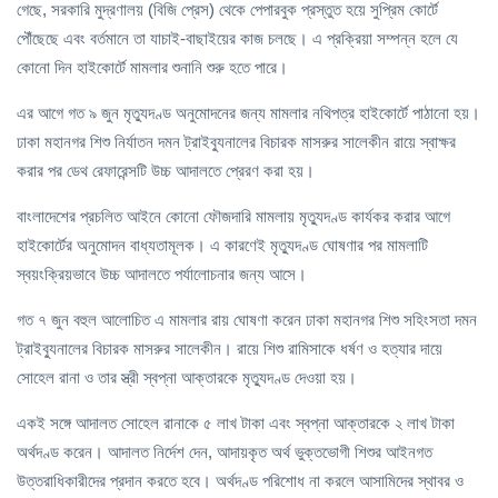
গেছে, সরকারি মুদ্রণালয় (বিজি প্রেস) থেকে পেপারবুক প্রস্তুত হয়ে সুপ্রিম কোর্টে
পৌঁছেছে এবং বর্তমানে তা যাচাই-বাছাইয়ের কাজ চলছে। এ প্রক্রিয়া সম্পন্ন হলে যে
কোনো দিন হাইকোর্টে মামলার শুনানি শুরু হতে পারে।
এর আগে গত ৯ জুন মৃত্যুদণ্ড অনুমোদনের জন্য মামলার নথিপত্র হাইকোর্টে পাঠানো হয়।
ঢাকা মহানগর শিশু নির্যাতন দমন ট্রাইব্যুনালের বিচারক মাসরুর সালেকীন রায়ে স্বাক্ষর
করার পর ডেথ রেফারেন্সটি উচ্চ আদালতে প্রেরণ করা হয়।
বাংলাদেশের প্রচলিত আইনে কোনো ফৌজদারি মামলায় মৃত্যুদণ্ড কার্যকর করার আগে
হাইকোর্টের অনুমোদন বাধ্যতামূলক। এ কারণেই মৃত্যুদণ্ড ঘোষণার পর মামলাটি
স্বয়ংক্রিয়ভাবে উচ্চ আদালতে পর্যালোচনার জন্য আসে।
গত ৭ জুন বহুল আলোচিত এ মামলার রায় ঘোষণা করেন ঢাকা মহানগর শিশু সহিংসতা দমন
ট্রাইব্যুনালের বিচারক মাসরুর সালেকীন। রায়ে শিশু রামিসাকে ধর্ষণ ও হত্যার দায়ে
সোহেল রানা ও তার স্ত্রী স্বপ্না আক্তারকে মৃত্যুদণ্ড দেওয়া হয়।
একই সঙ্গে আদালত সোহেল রানাকে ৫ লাখ টাকা এবং স্বপ্না আক্তারকে ২ লাখ টাকা
অর্থদণ্ড করেন। আদালত নির্দেশ দেন, আদায়কৃত অর্থ ভুক্তভোগী শিশুর আইনগত
উত্তরাধিকারীদের প্রদান করতে হবে। অর্থদণ্ড পরিশোধ না করলে আসামিদের স্থাবর ও